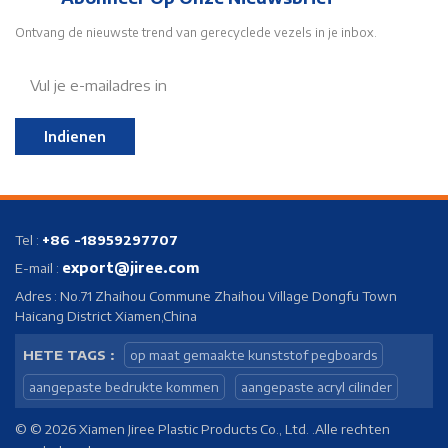
Ontvang de nieuwste trend van gerecyclede vezels in je inbox.
Indienen
Tel :
+86 -18959297707
export@jiree.com
E-mail :
Adres : No.71 Zhaihou Commune Zhaihou Village Dongfu Town
Haicang District Xiamen,China
HETE TAGS :
op maat gemaakte kunststof pegboards
aangepaste bedrukte kommen
aangepaste acryl cilinder
© © 2026 Xiamen Jiree Plastic Products Co., Ltd. .Alle rechten