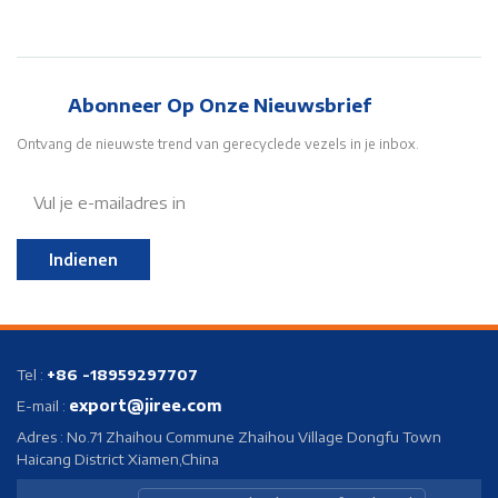
Abonneer Op Onze Nieuwsbrief
Ontvang de nieuwste trend van gerecyclede vezels in je inbox.
Indienen
Tel :
+86 -18959297707
export@jiree.com
E-mail :
Adres : No.71 Zhaihou Commune Zhaihou Village Dongfu Town
Haicang District Xiamen,China