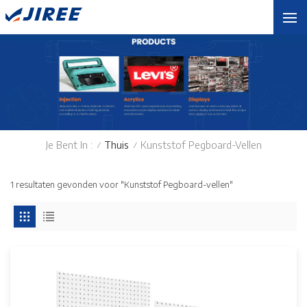
Je Bent In :
Thuis
Kunststof Pegboard-Vellen
/
/
1 resultaten gevonden voor "Kunststof Pegboard-vellen"