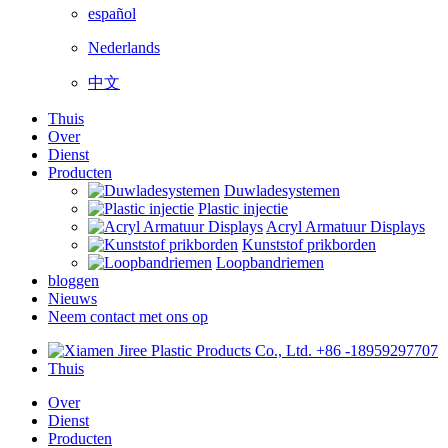
español
Nederlands
中文
Thuis
Over
Dienst
Producten
Duwladesystemen
Plastic injectie
Acryl Armatuur Displays
Kunststof prikborden
Loopbandriemen
bloggen
Nieuws
Neem contact met ons op
+86 -18959297707
Thuis
Over
Dienst
Producten