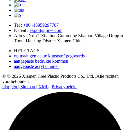
Tel :
+86 -18959297707
E-mail :
export@jiree.com
Adres : No.71 Zhaihou Commune Zhaihou Village Dongfu
Town Haicang District Xiamen,China
HETE TAGS :
op maat gemaakte kunststof pegboards
aangepaste bedrukte kommen
aangepaste acryl cilinder
© © 2026 Xiamen Jiree Plastic Products Co., Ltd. .Alle rechten
voorbehouden
bloggen
|
Sitemap
|
XML
|
Privacybeleid
|