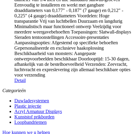
Eenvoudig te installeren en werkt met gangbare
draaddiameters van 0,177" - 0,187" (7 gauge) en 0,212" -
0,225" (4 gauge) draaddiameters Voordelen: Hoge
transparantie Vrij van luchtbellen Duurzaam en langdurig
Minimalistisch maar functioneel ontwerp Veelzijdig voor
meerdere weergavebehoeften Toepassingen: Slatwall-displays
Sieraden tentoonstellingen Accessoire-presentaties
Aanpassingsopties: Afgestemd op specifieke behoeften
Gepersonaliseerde en exclusieve haakoplossing
Beschikbaarheid van monsters: Aangepaste
ontwerpvoorbeelden beschikbaar Doorlooptijd: 15-30 dagen,
afhankelijk van de bestelhoeveelheid Verzenden: Zeevracht,
luchtvracht en expreslevering zijn allemaal beschikbare opties
voor verzending
Detail
Categorieën
Duwladesystemen
Plastic injectie
Acryl Armatuur Displays
Kunststof prikborden
Loopbandriemen
Hoe kunnen we u helpen