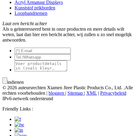
Acryl Armatuur Displays
Kunststof prikborden
Loopbandriemen
Laat een bericht achter
Als u geïnteresseerd bent in onze producten en meer details wilt
weten, laat dan hier een bericht achter, wij zullen u zo snel mogelijk
antwoorden.
indienen
© 2026 auteursrechten Xiamen Jiree Plastic Products Co., Ltd. .Alle
rechten voorbehouden |
bloggen
|
Sitemap
|
XML
|
Privacybeleid
IPv6-netwerk ondersteund
Friendly Links :