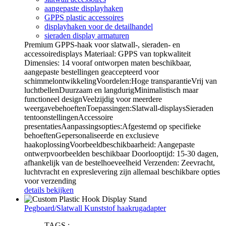
aangepaste displayhaken
GPPS plastic accessoires
displayhaken voor de detailhandel
sieraden display armaturen
Premium GPPS-haak voor slatwall-, sieraden- en
accessoiredisplays Materiaal: GPPS van topkwaliteit
Dimensies: 14 vooraf ontworpen maten beschikbaar,
aangepaste bestellingen geaccepteerd voor
schimmelontwikkelingVoordelen:Hoge transparantieVrij van
luchtbellenDuurzaam en langdurigMinimalistisch maar
functioneel designVeelzijdig voor meerdere
weergavebehoeftenToepassingen:Slatwall-displaysSieraden
tentoonstellingenAccessoire
presentatiesAanpassingsopties:Afgestemd op specifieke
behoeftenGepersonaliseerde en exclusieve
haakoplossingVoorbeeldbeschikbaarheid: Aangepaste
ontwerpvoorbeelden beschikbaar Doorlooptijd: 15-30 dagen,
afhankelijk van de bestelhoeveelheid Verzenden: Zeevracht,
luchtvracht en expreslevering zijn allemaal beschikbare opties
voor verzending
details bekijken
Pegboard/Slatwall Kunststof haakrugadapter
TAGS :