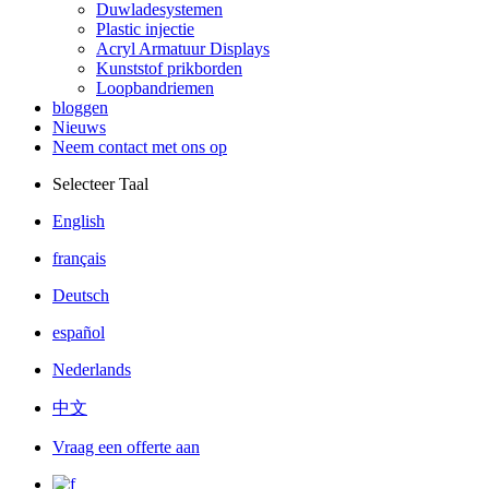
Duwladesystemen
Plastic injectie
Acryl Armatuur Displays
Kunststof prikborden
Loopbandriemen
bloggen
Nieuws
Neem contact met ons op
Selecteer Taal
English
français
Deutsch
español
Nederlands
中文
Vraag een offerte aan