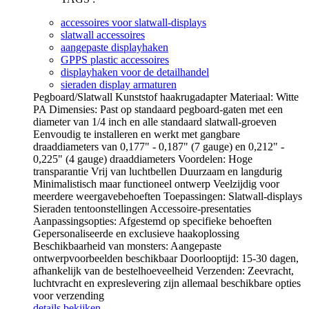
accessoires voor slatwall-displays
slatwall accessoires
aangepaste displayhaken
GPPS plastic accessoires
displayhaken voor de detailhandel
sieraden display armaturen
Pegboard/Slatwall Kunststof haakrugadapter Materiaal: Witte
PA Dimensies: Past op standaard pegboard-gaten met een
diameter van 1/4 inch en alle standaard slatwall-groeven
Eenvoudig te installeren en werkt met gangbare
draaddiameters van 0,177" - 0,187" (7 gauge) en 0,212" -
0,225" (4 gauge) draaddiameters Voordelen: Hoge
transparantie Vrij van luchtbellen Duurzaam en langdurig
Minimalistisch maar functioneel ontwerp Veelzijdig voor
meerdere weergavebehoeften Toepassingen: Slatwall-displays
Sieraden tentoonstellingen Accessoire-presentaties
Aanpassingsopties: Afgestemd op specifieke behoeften
Gepersonaliseerde en exclusieve haakoplossing
Beschikbaarheid van monsters: Aangepaste
ontwerpvoorbeelden beschikbaar Doorlooptijd: 15-30 dagen,
afhankelijk van de bestelhoeveelheid Verzenden: Zeevracht,
luchtvracht en expreslevering zijn allemaal beschikbare opties
voor verzending
details bekijken