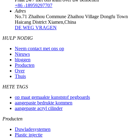
+86 -18959297707
Adres
No.71 Zhaihou Commune Zhaihou Village Dongfu Town
Haicang District Xiamen,China
DE WEG VRAGEN
HULP NODIG
Neem contact met ons op
Nieuws
bloggen
Producten
Over
Thuis
HETE TAGS
op maat gemaakte kunststof pegboards
aangepaste bedrukte kommen
aangepaste acryl cilinder
Producten
Duwladesystemen
Plastic injectie