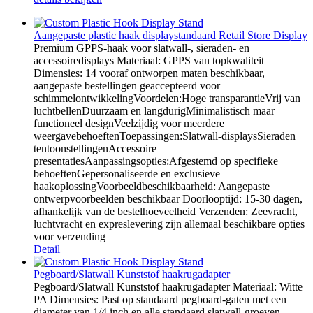
Aangepaste plastic haak displaystandaard Retail Store Display
Premium GPPS-haak voor slatwall-, sieraden- en
accessoiredisplays Materiaal: GPPS van topkwaliteit
Dimensies: 14 vooraf ontworpen maten beschikbaar,
aangepaste bestellingen geaccepteerd voor
schimmelontwikkelingVoordelen:Hoge transparantieVrij van
luchtbellenDuurzaam en langdurigMinimalistisch maar
functioneel designVeelzijdig voor meerdere
weergavebehoeftenToepassingen:Slatwall-displaysSieraden
tentoonstellingenAccessoire
presentatiesAanpassingsopties:Afgestemd op specifieke
behoeftenGepersonaliseerde en exclusieve
haakoplossingVoorbeeldbeschikbaarheid: Aangepaste
ontwerpvoorbeelden beschikbaar Doorlooptijd: 15-30 dagen,
afhankelijk van de bestelhoeveelheid Verzenden: Zeevracht,
luchtvracht en expreslevering zijn allemaal beschikbare opties
voor verzending
Detail
Pegboard/Slatwall Kunststof haakrugadapter
Pegboard/Slatwall Kunststof haakrugadapter Materiaal: Witte
PA Dimensies: Past op standaard pegboard-gaten met een
diameter van 1/4 inch en alle standaard slatwall-groeven