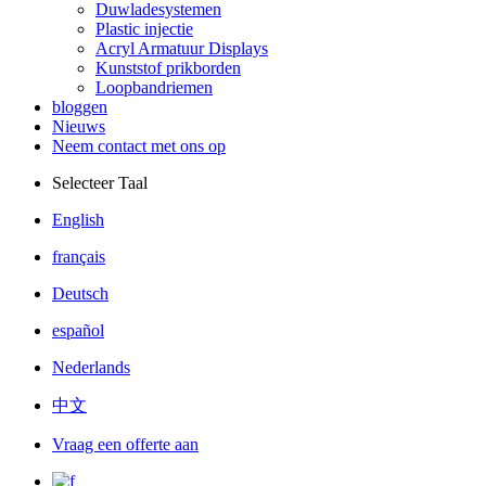
Duwladesystemen
Plastic injectie
Acryl Armatuur Displays
Kunststof prikborden
Loopbandriemen
bloggen
Nieuws
Neem contact met ons op
Selecteer Taal
English
français
Deutsch
español
Nederlands
中文
Vraag een offerte aan