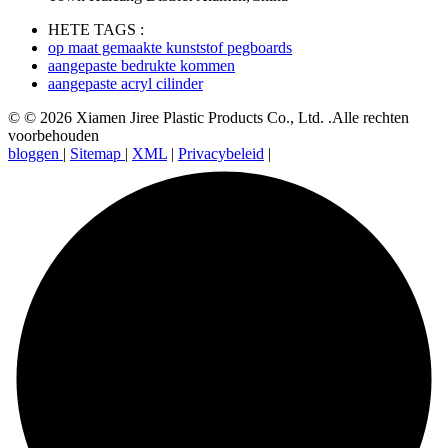
HETE TAGS :
op maat gemaakte kunststof pegboards
aangepaste bedrukte kommen
aangepaste acryl cilinder
© © 2026 Xiamen Jiree Plastic Products Co., Ltd. .Alle rechten
voorbehouden
bloggen
|
Sitemap
|
XML
|
Privacybeleid
|