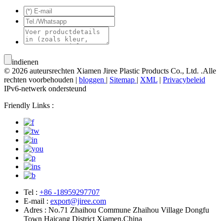
indienen
© 2026 auteursrechten Xiamen Jiree Plastic Products Co., Ltd. .Alle
rechten voorbehouden |
bloggen
|
Sitemap
|
XML
|
Privacybeleid
IPv6-netwerk ondersteund
Friendly Links :
Tel :
+86 -18959297707
E-mail :
export@jiree.com
Adres : No.71 Zhaihou Commune Zhaihou Village Dongfu
Town Haicang District Xiamen,China