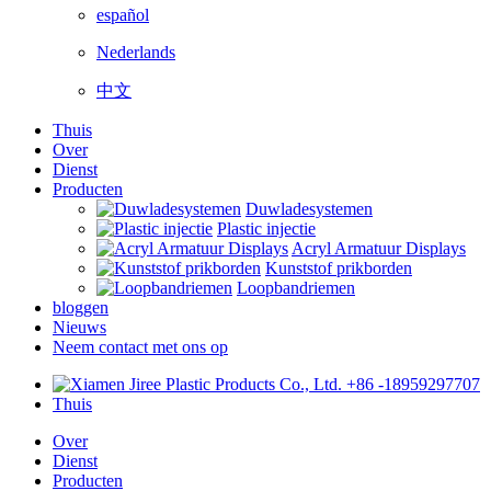
español
Nederlands
中文
Thuis
Over
Dienst
Producten
Duwladesystemen
Plastic injectie
Acryl Armatuur Displays
Kunststof prikborden
Loopbandriemen
bloggen
Nieuws
Neem contact met ons op
+86 -18959297707
Thuis
Over
Dienst
Producten