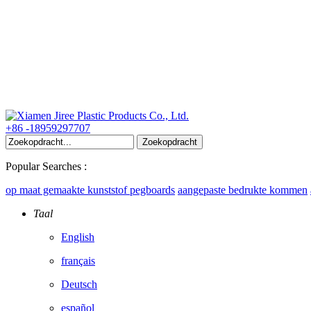
+86 -18959297707
Popular Searches :
op maat gemaakte kunststof pegboards
aangepaste bedrukte kommen
Taal
English
français
Deutsch
español