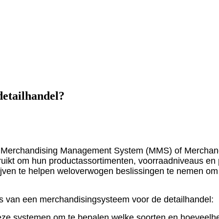
detailhandel?
ak Merchandising Management System (MMS) of Merchan
ruikt om hun productassortimenten, voorraadniveaus en p
edrijven te helpen weloverwogen beslissingen te nemen o
es van een merchandisingsysteem voor de detailhandel:
deze systemen om te bepalen welke soorten en hoeveelhe