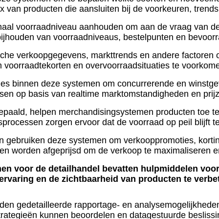
x van producten die aansluiten bij de voorkeuren, trend
al voorraadniveau aanhouden om aan de vraag van de kla
bijhouden van voorraadniveaus, bestelpunten en bevoorr
ische verkoopgegevens, markttrends en andere factoren 
m voorraadtekorten en overvoorraadsituaties te voorkom
dules binnen deze systemen om concurrerende en winstgev
sen op basis van realtime marktomstandigheden en prij
bepaald, helpen merchandisingsystemen producten toe te w
sprocessen zorgen ervoor dat de voorraad op peil blijft t
en gebruiken deze systemen om verkooppromoties, korting
en worden afgeprijsd om de verkoop te maximaliseren en
 voor de detailhandel bevatten hulpmiddelen voor 
lervaring en de zichtbaarheid van producten te verbe
den gedetailleerde rapportage- en analysemogelijkhede
 strategieën kunnen beoordelen en datagestuurde beslis