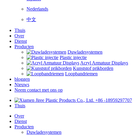
Nederlands
中文
Thuis
Over
Dienst
Producten
Duwladesystemen
Plastic injectie
Acryl Armatuur Displays
Kunststof prikborden
Loopbandriemen
bloggen
Nieuws
Neem contact met ons op
+86 -18959297707
Thuis
Over
Dienst
Producten
Duwladesystemen