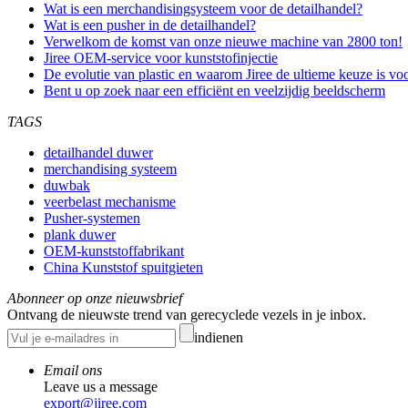
Wat is een merchandisingsysteem voor de detailhandel?
Wat is een pusher in de detailhandel?
Verwelkom de komst van onze nieuwe machine van 2800 ton!
Jiree OEM-service voor kunststofinjectie
De evolutie van plastic en waarom Jiree de ultieme keuze is vo
Bent u op zoek naar een efficiënt en veelzijdig beeldscherm
TAGS
detailhandel duwer
merchandising systeem
duwbak
veerbelast mechanisme
Pusher-systemen
plank duwer
OEM-kunststoffabrikant
China Kunststof spuitgieten
Abonneer op onze nieuwsbrief
Ontvang de nieuwste trend van gerecyclede vezels in je inbox.
indienen
Email ons
Leave us a message
export@jiree.com